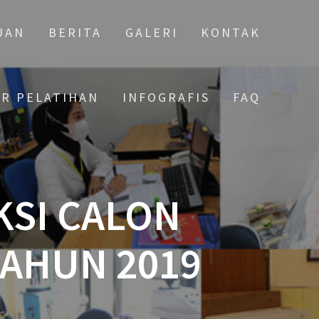
UAN
BERITA
GALERI
KONTAK
AR PELATIHAN
INFOGRAFIS
FAQ
SI CALON
TAHUN 2019