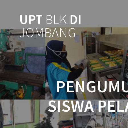
UPT
BLK
DI
JOMBANG
PENGUMU
SISWA PEL