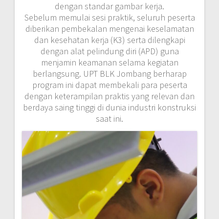
dengan standar gambar kerja.
Sebelum memulai sesi praktik, seluruh peserta
diberikan pembekalan mengenai keselamatan
dan kesehatan kerja (K3) serta dilengkapi
dengan alat pelindung diri (APD) guna
menjamin keamanan selama kegiatan
berlangsung. UPT BLK Jombang berharap
program ini dapat membekali para peserta
dengan keterampilan praktis yang relevan dan
berdaya saing tinggi di dunia industri konstruksi
saat ini.