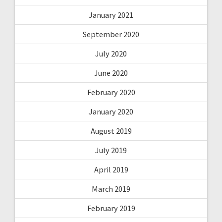
January 2021
September 2020
July 2020
June 2020
February 2020
January 2020
August 2019
July 2019
April 2019
March 2019
February 2019