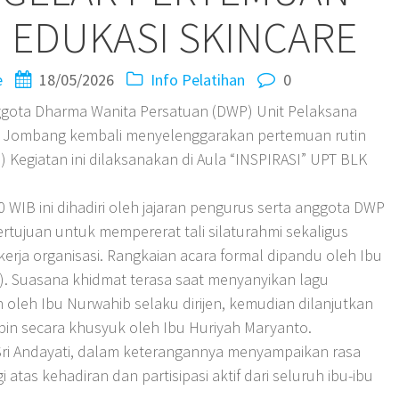
 EDUKASI SKINCARE
e
18/05/2026
Info Pelatihan
0
ota Dharma Wanita Persatuan (DWP) Unit Pelaksana
LK) Jombang kembali menyelenggarakan pertemuan rutin
) Kegiatan ini dilaksanakan di Aula “INSPIRASI” UPT BLK
0 WIB ini dihadiri oleh jajaran pengurus serta anggota DWP
tujuan untuk mempererat tali silaturahmi sekaligus
erja organisasi. Rangkaian acara formal dipandu oleh Ibu
. Suasana khidmat terasa saat menyanyikan lagu
oleh Ibu Nurwahib selaku dirijen, kemudian dilanjutkan
in secara khusyuk oleh Ibu Huriyah Maryanto.
ri Andayati, dalam keterangannya menyampaikan rasa
i atas kehadiran dan partisipasi aktif dari seluruh ibu-ibu