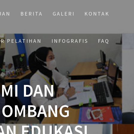
UAN
BERITA
GALERI
KONTAK
AR PELATIHAN
INFOGRAFIS
FAQ
MI DAN
 JOMBANG
AN EDUKASI