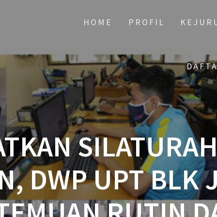
HOME
PROFIL
KEJUR
DAFT
ATKAN SILATURAH
, DWP UPT BLK
TEMUAN RUTIN D