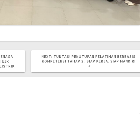
NEXT
TENAGA
NEXT:
TUNTAS! PENUTUPAN PELATIHAN BERBASIS
POST:
KOMPETENSI TAHAP 2 : SIAP KERJA, SIAP MANDIRI
N UJK
LISTRIK