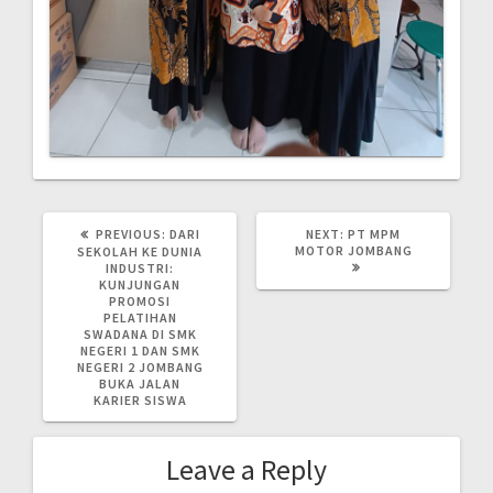
Post
PREVIOUS
NEXT
PREVIOUS:
DARI
NEXT:
PT MPM
POST:
POST:
MOTOR JOMBANG
SEKOLAH KE DUNIA
navigation
INDUSTRI:
KUNJUNGAN
PROMOSI
PELATIHAN
SWADANA DI SMK
NEGERI 1 DAN SMK
NEGERI 2 JOMBANG
BUKA JALAN
KARIER SISWA
Leave a Reply