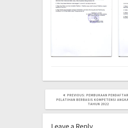
Post
PREVIOUS
PREVIOUS:
PEMBUKAAN PENDAFTA
POST:
PELATIHAN BERBASIS KOMPETENSI ANGKA
TAHUN 2022
navigation
Leave a Reply