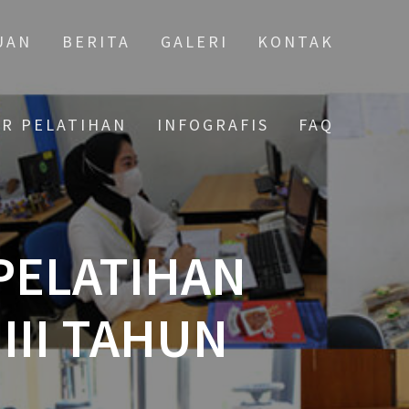
UAN
BERITA
GALERI
KONTAK
AR PELATIHAN
INFOGRAFIS
FAQ
 PELATIHAN
III TAHUN