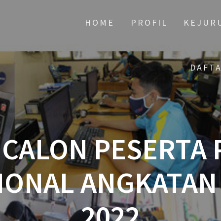
HOME
PROFIL
KEJUR
DAFT
 CALON PESERTA
IONAL ANGKATAN 
2022