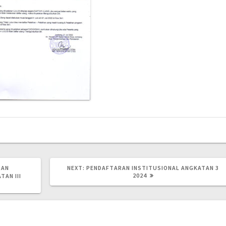
NEXT
RAN
NEXT:
PENDAFTARAN INSTITUSIONAL ANGKATAN 3
POST:
2024
TAN III