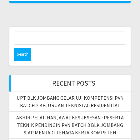
S
e
a
r
c
h
f
RECENT POSTS
o
r
UPT BLK JOMBANG GELAR UJI KOMPETENSI PVN
:
BATCH 2 KEJURUAN TEKNISI AC RESIDENTIAL
AKHIR PELATIHAN, AWAL KESUKSESAN : PESERTA
TEKNIK PENDINGIN PVN BATCH 3 BLK JOMBANG
SIAP MENJADI TENAGA KERJA KOMPETEN